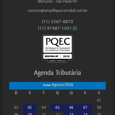
Monções - São Paulo/SP
contato@simplifiquecontabil.com.br
(11)
2367-8870
(11)
97487-1001
Agenda Tributária
Agosto/2026
Período:
D
S
T
Q
Q
S
S
01
02
03
04
05
06
07
08