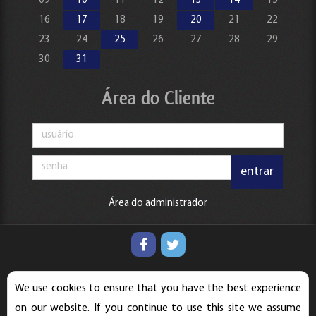
09
10
11
12
13
14
15
16
17
18
19
20
21
22
23
24
25
26
27
28
29
30
31
Área do Cliente
entrar
Área do administrador
Todos os direitos reservados | © 2026 |
Simplifique Contábil
We use cookies to ensure that you have the best experience
Política de Privacidade
on our website. If you continue to use this site we assume